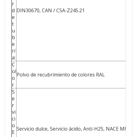
r
d
DIN30670, CAN / CSA-Z245.21
e
t
u
b
e
rí
a:
C
ol
Polvo de recubrimiento de colores RAL
o
r
S
e
r
vi
ci
o
Servicio dulce, Servicio ácido, Anti-H2S, NACE MR01
E