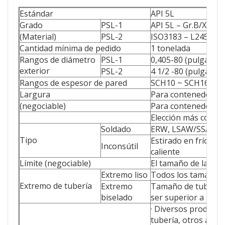
Estándar
API 5L
Grado
PSL-1
API 5L – Gr.B/X42/X
(Material)
PSL-2
ISO3183 – L245 / L29
Cantidad mínima de pedido
1 tonelada
Rangos de diámetro
PSL-1
0,405-80 (pulgadas
exterior
PSL-2
4 1/2 -80 (pulgada
Rangos de espesor de pared
SCH10 ~ SCH160 o S
Largura
Para contenedor de
(negociable)
Para contenedor de
Elección más comú
Soldado
ERW, LSAW/SSAW
Tipo
Estirado en frío, a
Inconsútil
caliente
Límite (negociable)
El tamaño de la tub
Extremo liso
Todos los tamaños
Extremo de tubería
Extremo
Tamaño de tubería 
biselado
ser superior a 3,2
· Diversos producto
tubería, otros acces