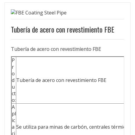
Tubería de acero con revestimiento FBE
Tubería de acero con revestimiento FBE
P
r
o
d
Tubería de acero con revestimiento FBE
u
ct
o:
A
pl
ic
a
Se utiliza para minas de carbón, centrales térmicas y
ci