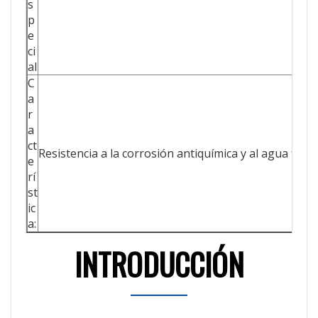
s
p
e
ci
al
C
a
r
a
ct
Resistencia a la corrosión antiquímica y al agua fuer
e
rí
st
ic
a:
INTRODUCCIÓN