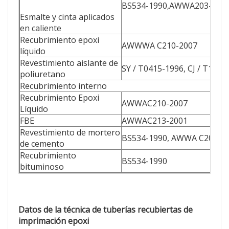
BS534-1990,AWWA203-200
Esmalte y cinta aplicados
en caliente
Recubrimiento epoxi
AWWWA C210-2007
líquido
Revestimiento aislante de
SY / T0415-1996, CJ / T114-
poliuretano
Recubrimiento interno
Recubrimiento Epoxi
AWWAC210-2007
Líquido
FBE
AWWAC213-2001
Revestimiento de mortero
BS534-1990, AWWA C205-2
de cemento
Recubrimiento
BS534-1990
bituminoso
Datos de la técnica de tuberías recubiertas de
imprimación epoxi