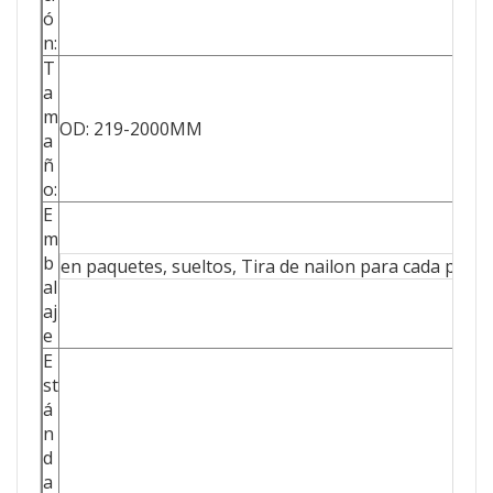
ó
n:
T
a
m
OD: 219-2000MM
a
ñ
o:
E
m
b
en paquetes, sueltos, Tira de nailon para cada paqu
al
aj
e
E
st
á
n
d
a