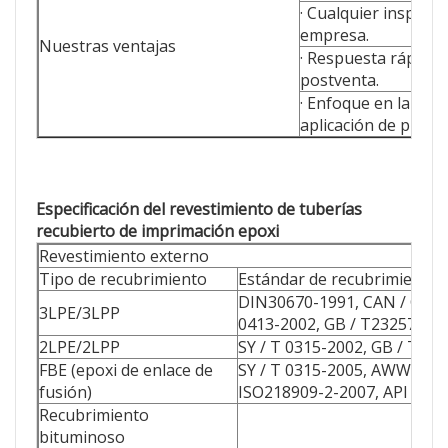
· Cualquier inspecc
empresa.
Nuestras ventajas
· Respuesta rápida e
postventa.
· Enfoque en la solu
aplicación de proye
Especificación del revestimiento de tuberías
recubierto de imprimación epoxi
Revestimiento externo
Tipo de recubrimiento
Estándar de recubrimiento
DIN30670-1991, CAN / CSA Z
3LPE/3LPP
0413-2002, GB / T23257-20
2LPE/2LPP
SY / T 0315-2002, GB / T23
FBE (epoxi de enlace de
SY / T 0315-2005, AWWA C2
fusión)
ISO218909-2-2007, API RP5
Recubrimiento
bituminoso