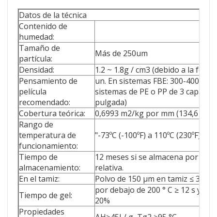
Datos de la técnica
Contenido de
humedad:
Tamaño de
Más de 250um
partícula:
Densidad:
1.2 ~ 1.8g / cm3 (debido a la fórmu
Pensamiento de
un. En sistemas FBE: 300-400 mic
película
sistemas de PE o PP de 3 capas: 1
recomendado:
pulgada)
Cobertura teórica:
0,6993 m2/kg por mm (134,6 pies2
Rango de
temperatura de
"-73ºC (-100ºF) a 110ºC (230ºF)
funcionamiento:
Tiempo de
12 meses si se almacena por deba
almacenamiento:
relativa.
En el tamiz:
Polvo de 150 μm en tamiz ≤ 3%, p
por debajo de 200 ° C ≥ 12 s y de 
Tiempo de gel:
20%
Propiedades
ΔH≥45J / g, Tg2 ≥95 °C