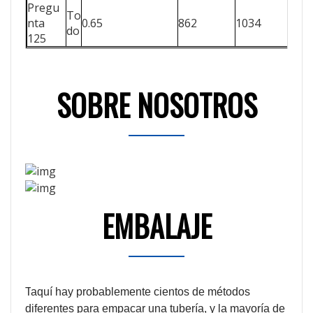
Pregu
To
nta
0.65
862
1034
93
do
125
SOBRE NOSOTROS
EMBALAJE
T
aquí hay probablemente cientos de métodos
diferentes para empacar una tubería, y la mayoría de