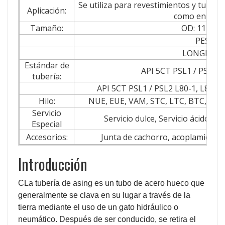
Se utiliza para revestimientos y tuberí
Aplicación:
como en pare
Tamaño:
OD: 114,3
PESO: 
LONGITUD: 
Estándar de
API 5CT PSL1 / PSL2 J
tubería:
API 5CT PSL1 / PSL2 L80-1, L80-9C
Hilo:
NUE, EUE, VAM, STC, LTC, BTC, XC
Servicio
Servicio dulce, Servicio ácido,
Especial
Accesorios:
Junta de cachorro, acoplamiento, 
Introducción
C
La tubería de asing es un tubo de acero hueco que
generalmente se clava en su lugar a través de la
tierra mediante el uso de un gato hidráulico o
neumático. Después de ser conducido, se retira el