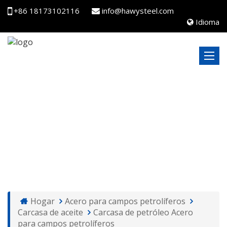
+86 18173102116
info@hawysteel.com
Idioma
CARCASA DE PETRÓLEO ACERO PARA CAMPOS
PETROLÍFEROS
Hogar
Acero para campos petrolíferos
Carcasa de aceite
Carcasa de petróleo Acero
para campos petrolíferos