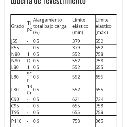
tubería de revestimiento
Alargamiento
Límite
Límite
Ti
Res
Grado
total bajo carga
elástico
elástico
po
tra
(%)
(min)
(máx.)
J55
-
0.5
379
552
51
K55
-
0.5
379
552
65
N80
1
0.5
552
758
68
N80
Q
0.5
552
758
68
L80
1
0.5
552
655
65
9C
L80
0.5
552
655
65
r
13
L80
0.5
552
655
65
Cr
C90
-
0.5
621
724
68
C95
-
0.5
655
758
72
T95
-
0.5
655
758
72
P110
-
0.6
758
965
86