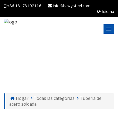
+86 18173102116
info@hawysteel.com
Idioma
TUBERÍA DE ACERO SOLDADA
Hogar
Todas las categorías
Tubería de
acero soldada