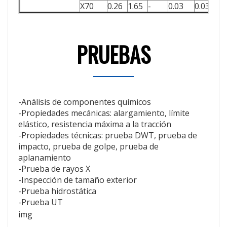
X70
0.26
1.65
-
0.03
0.03
5
PRUEBAS
-Análisis de componentes químicos
-Propiedades mecánicas: alargamiento, límite
elástico, resistencia máxima a la tracción
-Propiedades técnicas: prueba DWT, prueba de
impacto, prueba de golpe, prueba de
aplanamiento
-Prueba de rayos X
-Inspección de tamaño exterior
-Prueba hidrostática
-Prueba UT