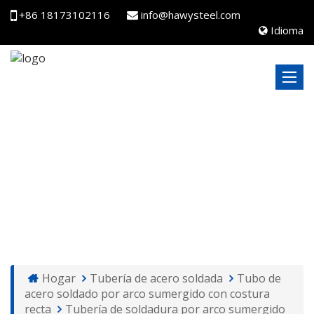
+86 18173102116
info@hawysteel.com
Idioma
TUBERÍA DE SOLDADURA POR ARCO SUMERGIDO
LONGITUDINALMENTE
Hogar
Tubería de acero soldada
Tubo de
acero soldado por arco sumergido con costura
recta
Tubería de soldadura por arco sumergido