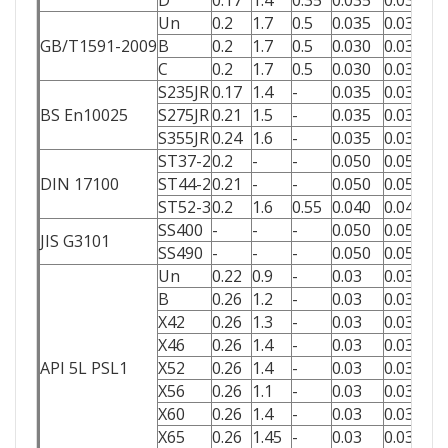
D
0.17
1.4
0.35
0.035
0.035
2
Un
0.2
1.7
0.5
0.035
0.035
3
GB/T1591-2009
B
0.2
1.7
0.5
0.030
0.030
3
C
0.2
1.7
0.5
0.030
0.030
3
S235JR
0.17
1.4
-
0.035
0.035
2
BS En10025
S275JR
0.21
1.5
-
0.035
0.035
2
S355JR
0.24
1.6
-
0.035
0.035
3
ST37-2
0.2
-
-
0.050
0.050
2
DIN 17100
ST44-2
0.21
-
-
0.050
0.050
2
ST52-3
0.2
1.6
0.55
0.040
0.040
3
SS400
-
-
-
0.050
0.050
2
JIS G3101
SS490
-
-
-
0.050
0.050
2
Un
0.22
0.9
-
0.03
0.03
2
B
0.26
1.2
-
0.03
0.03
2
X42
0.26
1.3
-
0.03
0.03
2
X46
0.26
1.4
-
0.03
0.03
3
API 5L PSL1
X52
0.26
1.4
-
0.03
0.03
3
X56
0.26
1.1
-
0.03
0.03
3
X60
0.26
1.4
-
0.03
0.03
4
X65
0.26
1.45
-
0.03
0.03
4